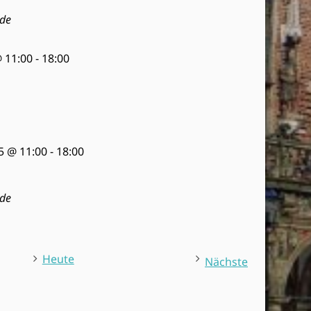
i
de
g
a
 11:00
-
18:00
t
i
o
n
5 @ 11:00
-
18:00
de
Heute
V
Nächste
e
r
a