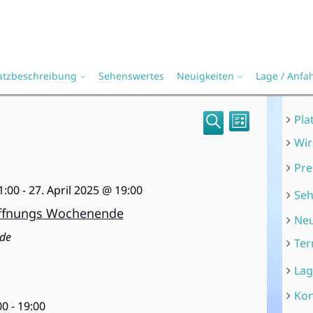
atzbeschreibung
Sehenswertes
Neuigkeiten
Lage / Anfa
Sid
V
V
Pla
L
S
e
e
Wir
i
u
s
r
r
Pre
c
t
a
h
a
e
1:00
-
27. April 2025 @ 19:00
Seh
e
n
n
öffnungs Wochenende
Neu
s
s
de
Ter
t
t
a
Lag
a
l
Kon
l
00
-
19:00
t