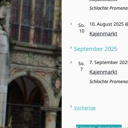
Schlachte Promena
10. August 2025 @
So.
10
Kajenmarkt
September 2025
7. September 202
So.
7
Kajenmarkt
Schlachte Promena
V
Vorherige
e
r
Kalender abonnieren
a