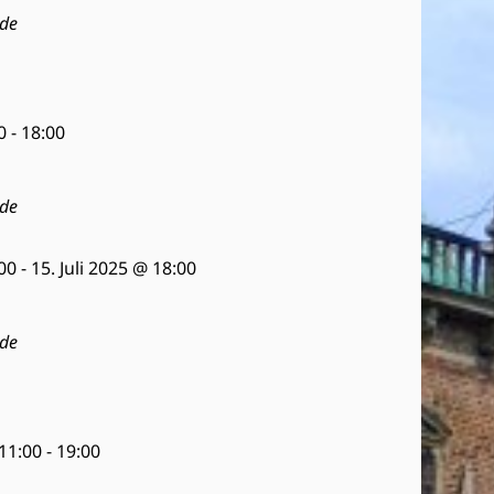
d
de
v
A
i
n
g
s
a
0
-
18:00
i
t
c
i
de
h
o
t
n
:00
-
15. Juli 2025 @ 18:00
e
n
de
,
N
a
11:00
-
19:00
v