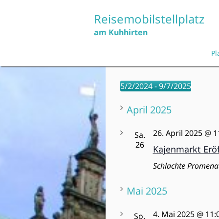
Skip
to
Reisemobilstellplatz
content
am Kuhhirten
Pl
5/2/2024
 - 
9/7/2025
D
April 2025
a
t
u
26. April 2025 @ 1
Sa.
m
26
Kajenmarkt Er
w
Schlachte Promena
ä
h
Mai 2025
l
e
n
4. Mai 2025 @ 11:
So.