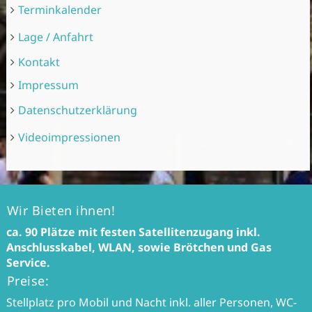
Terminkalender
Lage / Anfahrt
Kontakt
Impressum
Datenschutzerklärung
Videoimpressionen
Wir Bieten ihnen!
ca. 90 Plätze mit festen Satellitenzugang inkl.
Anschlusskabel, WLAN, sowie Brötchen und Gas
Service.
Preise:
Stellplatz pro Mobil und Nacht inkl. aller Personen, WC-