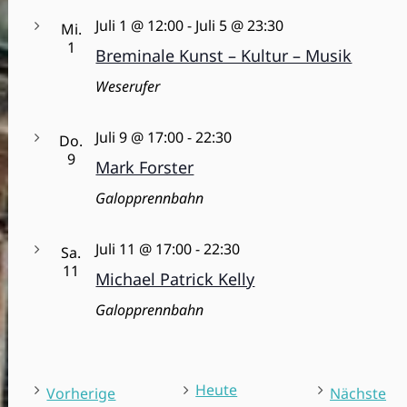
v
Juli 1 @ 12:00
-
Juli 5 @ 23:30
Mi.
i
1
Breminale Kunst – Kultur – Musik
g
Weserufer
a
t
Juli 9 @ 17:00
-
22:30
Do.
i
9
Mark Forster
o
Galopprennbahn
n
Juli 11 @ 17:00
-
22:30
Sa.
11
Michael Patrick Kelly
Galopprennbahn
Heute
V
V
Vorherige
Nächste