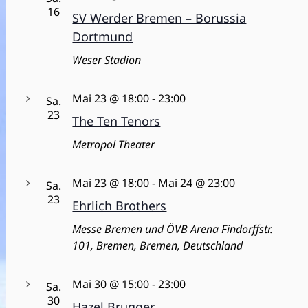
l
n
t
16
SV Werder Bremen – Borussia
.
t
u
Dortmund
u
n
Weser Stadion
g
n
A
g
Mai 23 @ 18:00
-
23:00
Sa.
n
23
e
The Ten Tenors
s
n
Metropol Theater
i
S
c
Mai 23 @ 18:00
-
Mai 24 @ 23:00
Sa.
u
h
23
Ehrlich Brothers
c
t
Messe Bremen und ÖVB Arena
Findorffstr.
h
e
101, Bremen, Bremen, Deutschland
e
n
u
-
Mai 30 @ 15:00
-
23:00
Sa.
N
n
30
Hazel Brugger