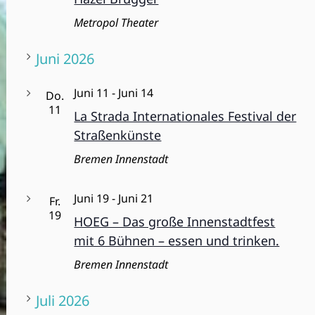
a
d
Metropol Theater
v
A
i
Juni 2026
n
g
s
Juni 11
-
Juni 14
a
Do.
i
11
La Strada Internationales Festival der
t
c
Straßenkünste
i
h
o
Bremen Innenstadt
t
n
Juni 19
-
Juni 21
e
Fr.
19
HOEG – Das große Innenstadtfest
n
mit 6 Bühnen – essen und trinken.
,
Bremen Innenstadt
N
a
Juli 2026